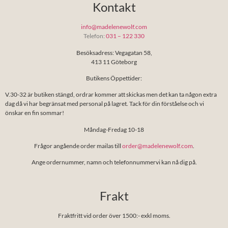
Kontakt
info@madelenewolf.com
Telefon:
031 – 122 330
Besöksadress: Vegagatan 58,
413 11 Göteborg
Butikens Öppettider:
V.30-32 är butiken stängd, ordrar kommer att skickas men det kan ta någon extra
dag då vi har begränsat med personal på lagret. Tack för din förståelse och vi
önskar en fin sommar!
Måndag-Fredag 10-18
Frågor angående order mailas till
order@madelenewolf.com
.
Ange ordernummer, namn och telefonnummervi kan nå dig på.
Frakt
Fraktfritt vid order över 1500:- exkl moms.