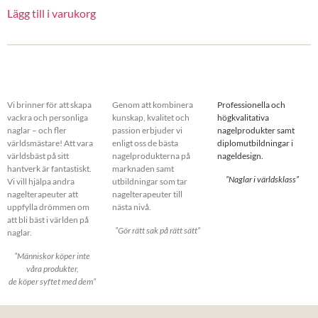
Lägg till i varukorg
Vi brinner för att skapa
Genom att kombinera
Professionella och
vackra och personliga
kunskap, kvalitet och
högkvalitativa
naglar – och fler
passion erbjuder vi
nagelprodukter samt
världsmästare! Att vara
enligt oss de bästa
diplomutbildningar i
världsbäst på sitt
nagelprodukterna på
nageldesign.
hantverk är fantastiskt.
marknaden samt
”Naglar i världsklass”
Vi vill hjälpa andra
utbildningar som tar
nagelterapeuter att
nagelterapeuter till
uppfylla drömmen om
nästa nivå.
att bli bäst i världen på
”Gör rätt sak på rätt sätt”
naglar.
”Människor köper inte
våra produkter,
de köper syftet med dem”