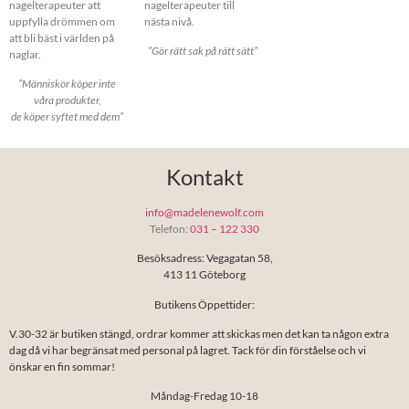
nagelterapeuter att
nagelterapeuter till
uppfylla drömmen om
nästa nivå.
att bli bäst i världen på
”Gör rätt sak på rätt sätt”
naglar.
”Människor köper inte
våra produkter,
de köper syftet med dem”
Kontakt
info@madelenewolf.com
Telefon:
031 – 122 330
Besöksadress: Vegagatan 58,
413 11 Göteborg
Butikens Öppettider:
V.30-32 är butiken stängd, ordrar kommer att skickas men det kan ta någon extra
dag då vi har begränsat med personal på lagret. Tack för din förståelse och vi
önskar en fin sommar!
Måndag-Fredag 10-18