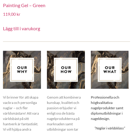
Painting Gel – Green
119,00
kr
Lägg till i varukorg
Vi brinner för att skapa
Genom att kombinera
Professionella och
vackra och personliga
kunskap, kvalitet och
högkvalitativa
naglar – och fler
passion erbjuder vi
nagelprodukter samt
världsmästare! Att vara
enligt oss de bästa
diplomutbildningar i
världsbäst på sitt
nagelprodukterna på
nageldesign.
hantverk är fantastiskt.
marknaden samt
”Naglar i världsklass”
Vi vill hjälpa andra
utbildningar som tar