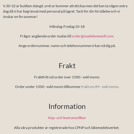
V.30-32 är butiken stängd, ordrar kommer att skickas men det kan ta någon extra
dag då vi har begränsat med personal på lagret. Tack för din förståelse och vi
önskar en fin sommar!
Måndag-Fredag 10-18
Frågor angående order mailas till
order@madelenewolf.com
.
Ange ordernummer, namn och telefonnummervi kan nå dig på.
Frakt
Fraktfritt vid order över 1500:- exkl moms.
Order under 1500:- exkl moms tillkommer
frakt om 89:- exkl moms.
Information
Köp- och leveransvillkor
Alla våra produkter är registrerade hos CPNP och läkemedelsverket.