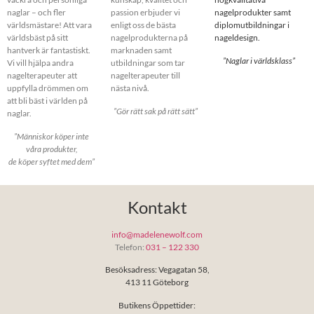
naglar – och fler
passion erbjuder vi
nagelprodukter samt
världsmästare! Att vara
enligt oss de bästa
diplomutbildningar i
världsbäst på sitt
nagelprodukterna på
nageldesign.
hantverk är fantastiskt.
marknaden samt
”Naglar i världsklass”
Vi vill hjälpa andra
utbildningar som tar
nagelterapeuter att
nagelterapeuter till
uppfylla drömmen om
nästa nivå.
att bli bäst i världen på
”Gör rätt sak på rätt sätt”
naglar.
”Människor köper inte
våra produkter,
de köper syftet med dem”
Kontakt
info@madelenewolf.com
Telefon:
031 – 122 330
Besöksadress: Vegagatan 58,
413 11 Göteborg
Butikens Öppettider: