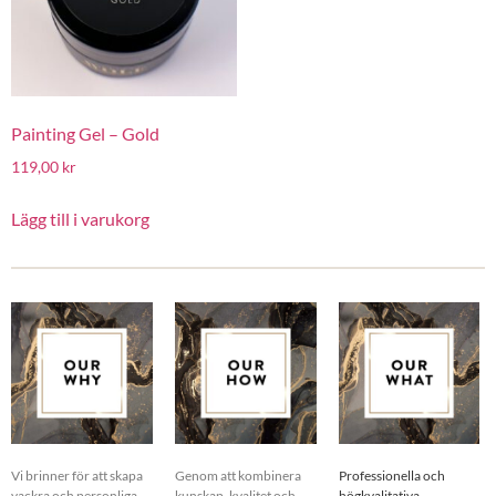
Painting Gel – Gold
119,00
kr
Lägg till i varukorg
Vi brinner för att skapa
Genom att kombinera
Professionella och
vackra och personliga
kunskap, kvalitet och
högkvalitativa