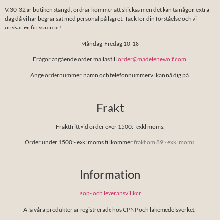
V.30-32 är butiken stängd, ordrar kommer att skickas men det kan ta någon extra
dag då vi har begränsat med personal på lagret. Tack för din förståelse och vi
önskar en fin sommar!
Måndag-Fredag 10-18
Frågor angående order mailas till
order@madelenewolf.com
.
Ange ordernummer, namn och telefonnummervi kan nå dig på.
Frakt
Fraktfritt vid order över 1500:- exkl moms.
Order under 1500:- exkl moms tillkommer
frakt om 89:- exkl moms.
Information
Köp- och leveransvillkor
Alla våra produkter är registrerade hos CPNP och läkemedelsverket.