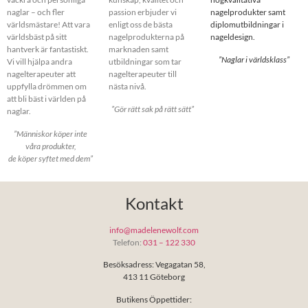
naglar – och fler
passion erbjuder vi
nagelprodukter samt
världsmästare! Att vara
enligt oss de bästa
diplomutbildningar i
världsbäst på sitt
nagelprodukterna på
nageldesign.
hantverk är fantastiskt.
marknaden samt
”Naglar i världsklass”
Vi vill hjälpa andra
utbildningar som tar
nagelterapeuter att
nagelterapeuter till
uppfylla drömmen om
nästa nivå.
att bli bäst i världen på
”Gör rätt sak på rätt sätt”
naglar.
”Människor köper inte
våra produkter,
de köper syftet med dem”
Kontakt
info@madelenewolf.com
Telefon:
031 – 122 330
Besöksadress: Vegagatan 58,
413 11 Göteborg
Butikens Öppettider: