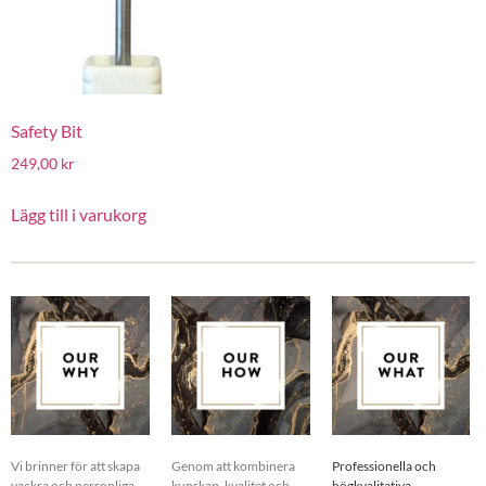
Safety Bit
249,00
kr
Lägg till i varukorg
Vi brinner för att skapa
Genom att kombinera
Professionella och
vackra och personliga
kunskap, kvalitet och
högkvalitativa