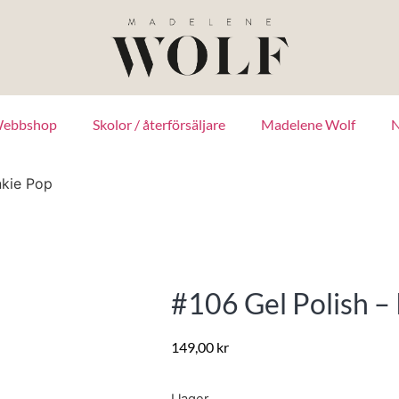
ebbshop
Skolor / återförsäljare
Madelene Wolf
N
nkie Pop
#106 Gel Polish –
149,00
kr