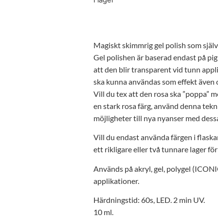
I lager
Magiskt skimmrig gel polish som själv
Gel polishen är baserad endast på pi
att den blir transparent vid tunn appli
ska kunna användas som effekt även 
Vill du tex att den rosa ska ”poppa” 
en stark rosa färg, använd denna tekn
möjligheter till nya nyanser med dess
Vill du endast använda färgen i flask
ett rikligare eller två tunnare lager f
Används på akryl, gel, polygel (ICONIC)
applikationer.
Härdningstid: 60s, LED. 2 min UV.
10 ml.