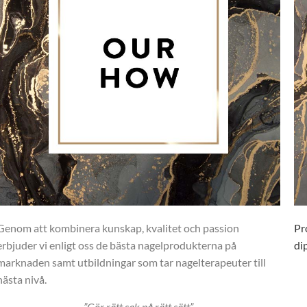
Genom att kombinera kunskap, kvalitet och passion
Pr
erbjuder vi enligt oss de bästa nagelprodukterna på
di
marknaden samt utbildningar som tar nagelterapeuter till
nästa nivå.
”Gör rätt sak på rätt sätt”