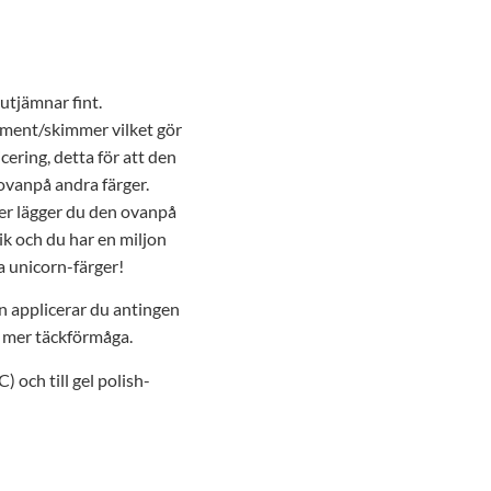
utjämnar fint.
gment/skimmer vilket gör
cering, detta för att den
ovanpå andra färger.
mer lägger du den ovanpå
ik och du har en miljon
a unicorn-färger!
an applicerar du antingen
ör mer täckförmåga.
 och till gel polish-