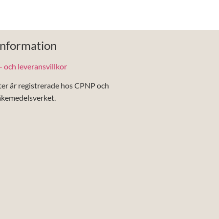
Information
 och leveransvillkor
ter är registrerade hos CPNP och
äkemedelsverket.