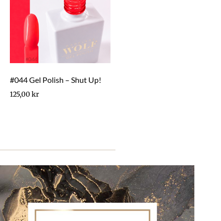
#044 Gel Polish – Shut Up!
125,00
kr