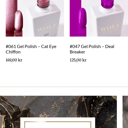
#061 Gel Polish – Cat Eye
#047 Gel Polish – Deal
Chiffon
Breaker
149,00
kr
125,00
kr