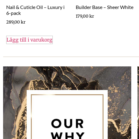
Nail & Cuticle Oil – Luxury i
Builder Base – Sheer White
6-pack
179,00
kr
289,00
kr
Lägg till i varukorg