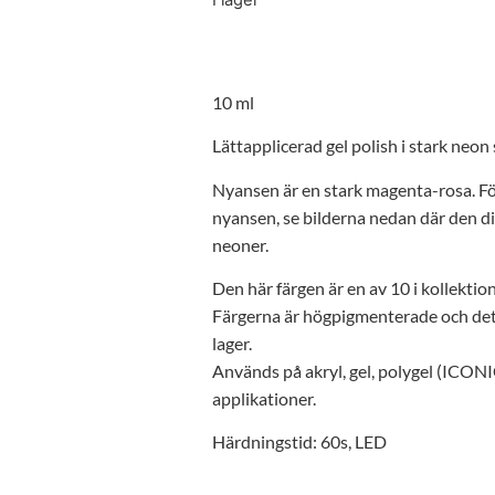
I lager
10 ml
Lättapplicerad gel polish i stark neon 
Nyansen är en stark magenta-rosa. För
nyansen, se bilderna nedan där den d
neoner.
Den här färgen är en av 10 i kollek
Färgerna är högpigmenterade och d
e
lager.
Används på akryl, gel,
polygel (ICON
applikationer.
Härdningstid: 60s, LED