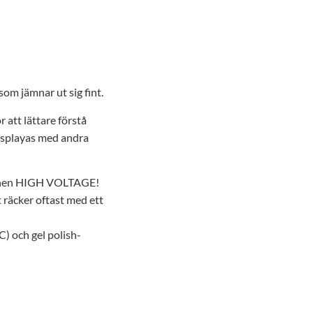
som jämnar ut sig fint.
 att lättare förstå
isplayas med andra
tionen HIGH VOLTAGE!
t räcker oftast med ett
IC)
och
gel polish-