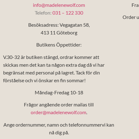
info@madelenewolf.com
Fra
Telefon:
031 – 122 330
Order u
Besöksadress: Vegagatan 58,
413 11 Göteborg
Butikens Öppettider:
V.30-32 är butiken stängd, ordrar kommer att
skickas men det kan ta någon extra dag då vi har
begränsat med personal på lagret. Tack för din
förståelse och vi önskar en fin sommar!
Måndag-Fredag 10-18
Frågor angående order mailas till
order@madelenewolf.com
.
Ange ordernummer, namn och telefonnummervi kan
nå dig på.