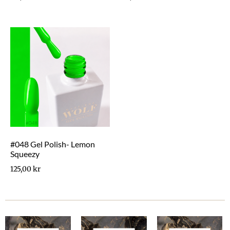
#048 Gel Polish- Lemon
Squeezy
125,00
kr