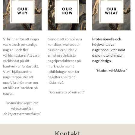
Vi brinner för att skapa
Genom att kombinera
Professionella och
vackra och personliga
kunskap, kvalitet och
högkvalitativa
naglar – och fler
passion erbjuder vi
nagelprodukter samt
världsmästare! Att vara
enligt oss de bästa
diplomutbildningar i
världsbäst på sitt
nagelprodukterna på
nageldesign.
hantverk är fantastiskt.
marknaden samt
”Naglar i världsklass”
Vi vill hjälpa andra
utbildningar som tar
nagelterapeuter att
nagelterapeuter till
uppfylla drömmen om
nästa nivå.
att bli bäst i världen på
”Gör rätt sak på rätt sätt”
naglar.
”Människor köper inte
våra produkter,
de köper syftet med dem”
Kontakt