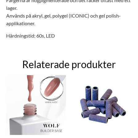
Färgerna är högpigmenterade och d
et räcker oftast med ett
lager.
Används på akryl, gel,
polygel (ICONIC)
och
gel polish-
applikationer.
Härdningstid: 60s, LED
Relaterade produkter