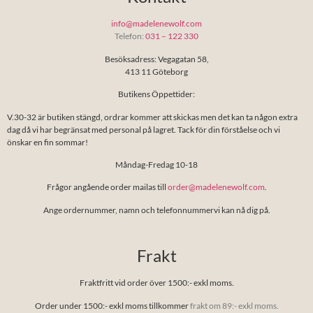
info@madelenewolf.com
Telefon:
031 – 122 330
Besöksadress: Vegagatan 58,
413 11 Göteborg
Butikens Öppettider:
V.30-32 är butiken stängd, ordrar kommer att skickas men det kan ta någon extra
dag då vi har begränsat med personal på lagret. Tack för din förståelse och vi
önskar en fin sommar!
Måndag-Fredag 10-18
Frågor angående order mailas till
order@madelenewolf.com
.
Ange ordernummer, namn och telefonnummervi kan nå dig på.
Frakt
Fraktfritt vid order över 1500:- exkl moms.
Order under 1500:- exkl moms tillkommer
frakt om 89:- exkl moms.