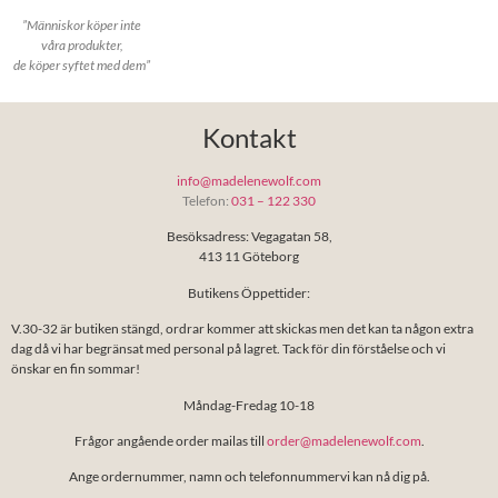
”Människor köper inte
våra produkter,
de köper syftet med dem”
Kontakt
info@madelenewolf.com
Telefon:
031 – 122 330
Besöksadress: Vegagatan 58,
413 11 Göteborg
Butikens Öppettider:
V.30-32 är butiken stängd, ordrar kommer att skickas men det kan ta någon extra
dag då vi har begränsat med personal på lagret. Tack för din förståelse och vi
önskar en fin sommar!
Måndag-Fredag 10-18
Frågor angående order mailas till
order@madelenewolf.com
.
Ange ordernummer, namn och telefonnummervi kan nå dig på.