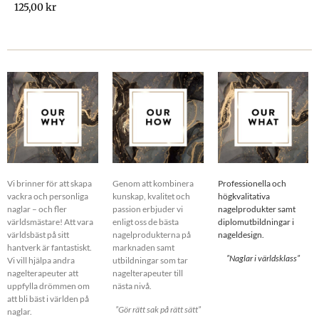
125,00
kr
Vi brinner för att skapa
Genom att kombinera
Professionella och
vackra och personliga
kunskap, kvalitet och
högkvalitativa
naglar – och fler
passion erbjuder vi
nagelprodukter samt
världsmästare! Att vara
enligt oss de bästa
diplomutbildningar i
världsbäst på sitt
nagelprodukterna på
nageldesign.
hantverk är fantastiskt.
marknaden samt
”Naglar i världsklass”
Vi vill hjälpa andra
utbildningar som tar
nagelterapeuter att
nagelterapeuter till
uppfylla drömmen om
nästa nivå.
att bli bäst i världen på
”Gör rätt sak på rätt sätt”
naglar.