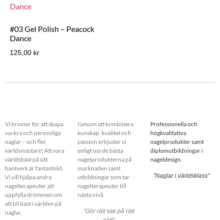
#03 Gel Polish – Peacock
Dance
125,00
kr
Vi brinner för att skapa
Genom att kombinera
Professionella och
vackra och personliga
kunskap, kvalitet och
högkvalitativa
naglar – och fler
passion erbjuder vi
nagelprodukter samt
världsmästare! Att vara
enligt oss de bästa
diplomutbildningar i
världsbäst på sitt
nagelprodukterna på
nageldesign.
hantverk är fantastiskt.
marknaden samt
”Naglar i världsklass”
Vi vill hjälpa andra
utbildningar som tar
nagelterapeuter att
nagelterapeuter till
uppfylla drömmen om
nästa nivå.
att bli bäst i världen på
”Gör rätt sak på rätt
naglar.
sätt”