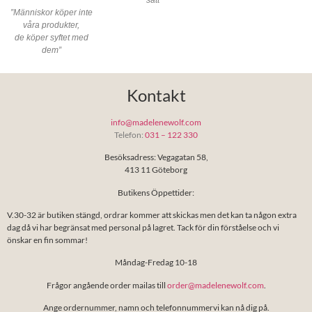
”Människor köper inte
våra produkter,
de köper syftet med
dem”
Kontakt
info@madelenewolf.com
Telefon:
031 – 122 330
Besöksadress: Vegagatan 58,
413 11 Göteborg
Butikens Öppettider:
V.30-32 är butiken stängd, ordrar kommer att skickas men det kan ta någon extra
dag då vi har begränsat med personal på lagret. Tack för din förståelse och vi
önskar en fin sommar!
Måndag-Fredag 10-18
Frågor angående order mailas till
order@madelenewolf.com
.
Ange ordernummer, namn och telefonnummervi kan nå dig på.