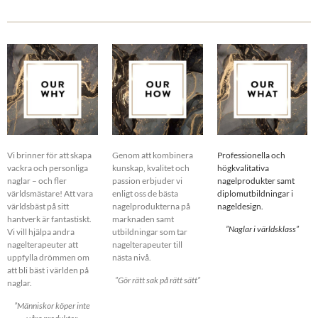
Vi brinner för att skapa
Genom att kombinera
Professionella och
vackra och personliga
kunskap, kvalitet och
högkvalitativa
naglar – och fler
passion erbjuder vi
nagelprodukter samt
världsmästare! Att vara
enligt oss de bästa
diplomutbildningar i
världsbäst på sitt
nagelprodukterna på
nageldesign.
hantverk är fantastiskt.
marknaden samt
”Naglar i världsklass”
Vi vill hjälpa andra
utbildningar som tar
nagelterapeuter att
nagelterapeuter till
uppfylla drömmen om
nästa nivå.
att bli bäst i världen på
”Gör rätt sak på rätt sätt”
naglar.
”Människor köper inte