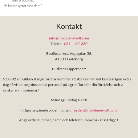
våra produkter,
de köper syftet med dem”
Kontakt
info@madelenewolf.com
Telefon:
031 – 122 330
Besöksadress: Vegagatan 58,
413 11 Göteborg
Butikens Öppettider:
V.30-32 är butiken stängd, ordrar kommer att skickas men det kan ta någon extra
dag då vi har begränsat med personal på lagret. Tack för din förståelse och vi
önskar en fin sommar!
Måndag-Fredag 10-18
Frågor angående order mailas till
order@madelenewolf.com
.
Ange ordernummer, namn och telefonnummervi kan nå dig på.