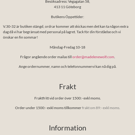
Besöksadress: Vegagatan 58,
413 11 Göteborg
Butikens Öppettider:
V.30-32 är butiken stängd, ordrar kommer att skickas men det kan ta någon extra
dag då vi har begränsat med personal på lagret. Tack för din förståelse och vi
önskar en fin sommar!
Måndag-Fredag 10-18
Frågor angående order mailas till
order@madelenewolf.com
.
Ange ordernummer, namn och telefonnummervi kan nå dig på.
Frakt
Fraktfritt vid order över 1500:- exkl moms.
Order under 1500:- exkl moms tillkommer
frakt om 89:- exkl moms.
Information