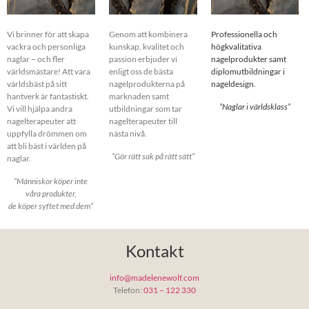
Vi brinner för att skapa
Genom att kombinera
Professionella och
vackra och personliga
kunskap, kvalitet och
högkvalitativa
naglar – och fler
passion erbjuder vi
nagelprodukter samt
världsmästare! Att vara
enligt oss de bästa
diplomutbildningar i
världsbäst på sitt
nagelprodukterna på
nageldesign.
hantverk är fantastiskt.
marknaden samt
”Naglar i världsklass”
Vi vill hjälpa andra
utbildningar som tar
nagelterapeuter att
nagelterapeuter till
uppfylla drömmen om
nästa nivå.
att bli bäst i världen på
”Gör rätt sak på rätt sätt”
naglar.
”Människor köper inte
våra produkter,
de köper syftet med dem”
Kontakt
info@madelenewolf.com
Telefon:
031 – 122 330