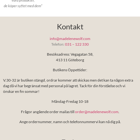
våra produkter,
de köper syftet med dem”
Kontakt
info@madelenewolf.com
Telefon:
031 – 122 330
Besöksadress: Vegagatan 58,
413 11 Göteborg
Butikens Öppettider:
V.30-32 är butiken stängd, ordrar kommer att skickas men det kan ta någon extra
dag då vi har begränsat med personal på lagret. Tack för din förståelse och vi
önskar en fin sommar!
Måndag-Fredag 10-18
Frågor angående order mailas till
order@madelenewolf.com
.
Ange ordernummer, namn och telefonnummervi kan nå dig på.