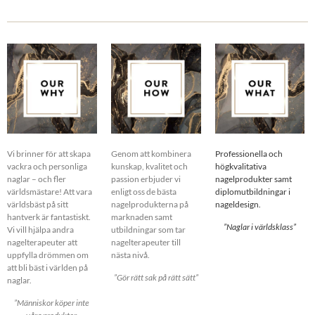
Vi brinner för att skapa
Genom att kombinera
Professionella och
vackra och personliga
kunskap, kvalitet och
högkvalitativa
naglar – och fler
passion erbjuder vi
nagelprodukter samt
världsmästare! Att vara
enligt oss de bästa
diplomutbildningar i
världsbäst på sitt
nagelprodukterna på
nageldesign.
hantverk är fantastiskt.
marknaden samt
”Naglar i världsklass”
Vi vill hjälpa andra
utbildningar som tar
nagelterapeuter att
nagelterapeuter till
uppfylla drömmen om
nästa nivå.
att bli bäst i världen på
”Gör rätt sak på rätt sätt”
naglar.
”Människor köper inte