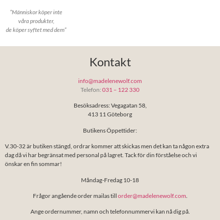
”Människor köper inte
våra produkter,
de köper syftet med dem”
Kontakt
info@madelenewolf.com
Telefon:
031 – 122 330
Besöksadress: Vegagatan 58,
413 11 Göteborg
Butikens Öppettider:
V.30-32 är butiken stängd, ordrar kommer att skickas men det kan ta någon extra
dag då vi har begränsat med personal på lagret. Tack för din förståelse och vi
önskar en fin sommar!
Måndag-Fredag 10-18
Frågor angående order mailas till
order@madelenewolf.com
.
Ange ordernummer, namn och telefonnummervi kan nå dig på.