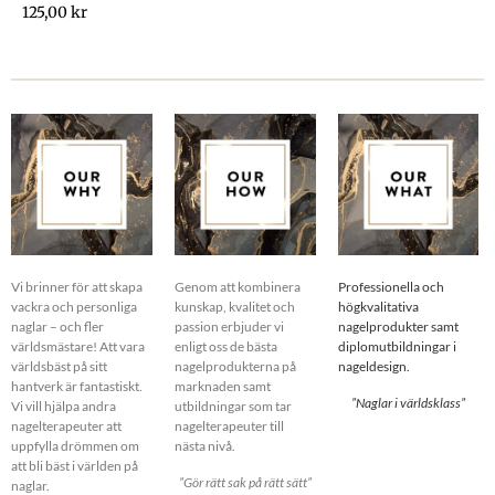
125,00
kr
Vi brinner för att skapa
Genom att kombinera
Professionella och
vackra och personliga
kunskap, kvalitet och
högkvalitativa
naglar – och fler
passion erbjuder vi
nagelprodukter samt
världsmästare! Att vara
enligt oss de bästa
diplomutbildningar i
världsbäst på sitt
nagelprodukterna på
nageldesign.
hantverk är fantastiskt.
marknaden samt
”Naglar i världsklass”
Vi vill hjälpa andra
utbildningar som tar
nagelterapeuter att
nagelterapeuter till
uppfylla drömmen om
nästa nivå.
att bli bäst i världen på
”Gör rätt sak på rätt sätt”
naglar.