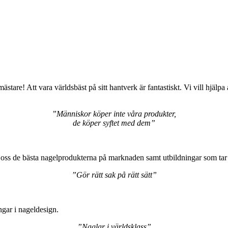
ästare! Att vara världsbäst på sitt hantverk är fantastiskt. Vi vill hjälp
”Människor köper inte våra produkter,
de köper syftet med dem”
oss de bästa nagelprodukterna på marknaden samt utbildningar som tar na
”Gör rätt sak på rätt sätt”
ngar i nageldesign.
”Naglar i världsklass”