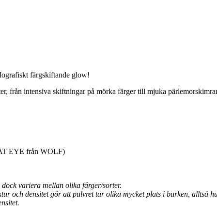
lografiskt färgskiftande glow!
er, från intensiva skiftningar på mörka färger till mjuka pärlemorskimra
 CAT EYE från WOLF)
ock variera mellan olika färger/sorter.
 och densitet gör att pulvret tar olika mycket plats i burken, alltså hur
ensitet.