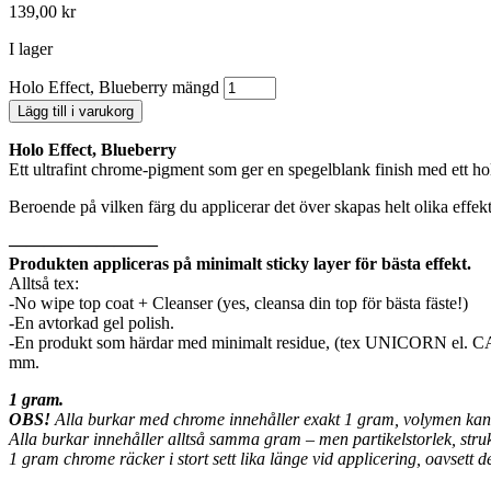
139,00
kr
I lager
Holo Effect, Blueberry mängd
Lägg till i varukorg
Holo Effect, Blueberry
Ett ultrafint chrome-pigment som ger en spegelblank finish med ett ho
Beroende på vilken färg du applicerar det över skapas helt olika effekt
————————–
Produkten appliceras på minimalt sticky layer för bästa effekt.
Alltså tex:
-No wipe top coat + Cleanser (yes, cleansa din top för bästa fäste!)
-En avtorkad gel polish.
-En produkt som härdar med minimalt residue, (tex UNICORN el.
mm.
1 gram.
OBS!
Alla burkar med chrome innehåller exakt 1 gram, volymen kan d
Alla burkar innehåller alltså samma gram – men partikelstorlek, struktur
1 gram chrome räcker i stort sett lika länge vid applicering, oavsett d