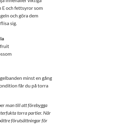
a innehåller viktiga
n E och fettsyror som
 nageln och göra dem
lisa sig.
la
fruit
lossom
agelbanden minst en gång
kondition får du på torra
per man till att förebygga
återfukta torra partier. När
bättre förutsättningar för