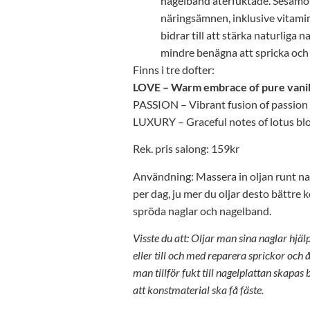
nagelband återfuktade. Sesamolj
näringsämnen, inklusive vitami
bidrar till att stärka naturliga
mindre benägna att spricka och f
Finns i tre dofter:
LOVE – Warm embrace of pure vanil
PASSION – Vibrant fusion of passion 
LUXURY – Graceful notes of lotus b
Rek. pris salong: 159kr
Användning: Massera in oljan runt n
per dag, ju mer du oljar desto bättre 
spröda naglar och nagelband.
Visste du att: Oljar man sina naglar hjäl
eller till och med reparera sprickor och 
man tillför fukt till nagelplattan skapas 
att konstmaterial ska få fäste.