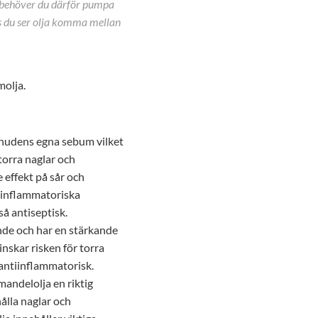
g behöver du därför pumpa
ls du ser olja komma mellan
molja.
r hudens egna sebum vilket
 torra naglar och
 effekt på sår och
tiinflammatoriska
så antiseptisk.
ande och har en stärkande
inskar risken för torra
 antiinflammatorisk.
mandelolja en riktig
 hålla naglar och