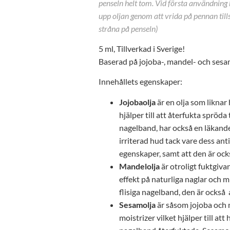
penseln helt tom. Vid första användnin
upp oljan genom att vrida på pennan til
stråna på penseln)
5 ml, Tillverkad i Sverige!
Baserad på jojoba-, mandel- och sesa
Innehållets egenskaper:
Jojobaolja
är en olja som likna
hjälper till att återfukta spröda
nagelband, har också en läkande
irriterad hud tack vare dess an
egenskaper, samt att den är ock
Mandelolja
är otroligt fuktgiv
effekt på naturliga naglar och m
flisiga nagelband, den är också
Sesamolja
är såsom jojoba och 
moistrizer vilket hjälper till att