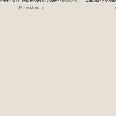
nder 1500:- exkl moms tillkommer
frakt om
Alla våra produk
89:- exkl moms.
l