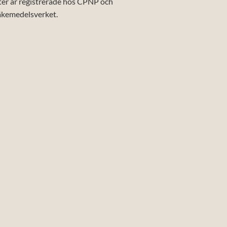
ter är registrerade hos CPNP och
äkemedelsverket.