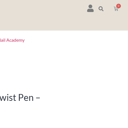
0
ail Academy
Twist Pen –