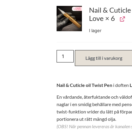
Nail & Cuticle 
Love × 6
I lager
Lägg till i varukorg
Nail & Cuticle oil Twist Pen
i doften
L
En vårdande, återfuktande och väldo
naglar i en smidig behållare med pens
twist-funktion vrider du lätt på förpa
portionera ut rätt mängd olja.
(OBS! När pennan levereras är kanalen s