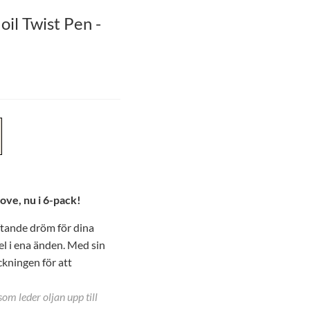
oil Twist Pen -
ove, nu i 6-pack!
ftande dröm för dina
el i ena änden. Med sin
ckningen för att
om leder oljan upp till