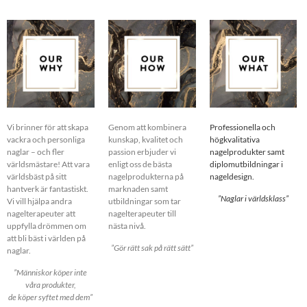
Vi brinner för att skapa
Genom att kombinera
Professionella och
vackra och personliga
kunskap, kvalitet och
högkvalitativa
naglar – och fler
passion erbjuder vi
nagelprodukter samt
världsmästare! Att vara
enligt oss de bästa
diplomutbildningar i
världsbäst på sitt
nagelprodukterna på
nageldesign.
hantverk är fantastiskt.
marknaden samt
”Naglar i världsklass”
Vi vill hjälpa andra
utbildningar som tar
nagelterapeuter att
nagelterapeuter till
uppfylla drömmen om
nästa nivå.
att bli bäst i världen på
”Gör rätt sak på rätt sätt”
naglar.
”Människor köper inte
våra produkter,
de köper syftet med dem”