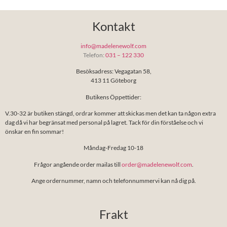
Kontakt
info@madelenewolf.com
Telefon:
031 – 122 330
Besöksadress: Vegagatan 58,
413 11 Göteborg
Butikens Öppettider:
V.30-32 är butiken stängd, ordrar kommer att skickas men det kan ta någon extra
dag då vi har begränsat med personal på lagret. Tack för din förståelse och vi
önskar en fin sommar!
Måndag-Fredag 10-18
Frågor angående order mailas till
order@madelenewolf.com
.
Ange ordernummer, namn och telefonnummervi kan nå dig på.
Frakt