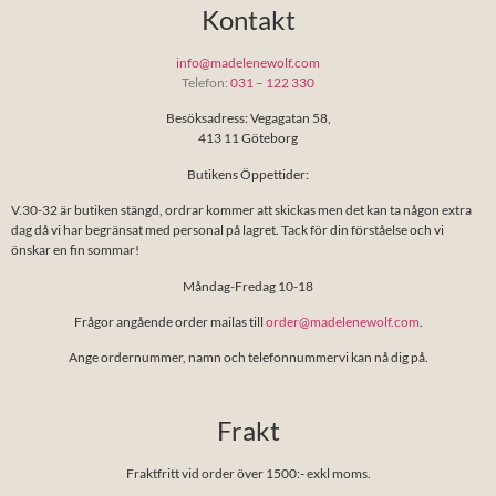
Kontakt
info@madelenewolf.com
Telefon:
031 – 122 330
Besöksadress: Vegagatan 58,
413 11 Göteborg
Butikens Öppettider:
V.30-32 är butiken stängd, ordrar kommer att skickas men det kan ta någon extra
dag då vi har begränsat med personal på lagret. Tack för din förståelse och vi
önskar en fin sommar!
Måndag-Fredag 10-18
Frågor angående order mailas till
order@madelenewolf.com
.
Ange ordernummer, namn och telefonnummervi kan nå dig på.
Frakt
Fraktfritt vid order över 1500:- exkl moms.