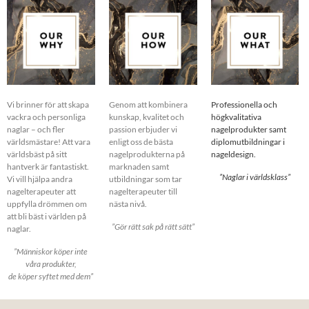
Vi brinner för att skapa
Genom att kombinera
Professionella och
vackra och personliga
kunskap, kvalitet och
högkvalitativa
naglar – och fler
passion erbjuder vi
nagelprodukter samt
världsmästare! Att vara
enligt oss de bästa
diplomutbildningar i
världsbäst på sitt
nagelprodukterna på
nageldesign.
hantverk är fantastiskt.
marknaden samt
”Naglar i världsklass”
Vi vill hjälpa andra
utbildningar som tar
nagelterapeuter att
nagelterapeuter till
uppfylla drömmen om
nästa nivå.
att bli bäst i världen på
”Gör rätt sak på rätt sätt”
naglar.
”Människor köper inte
våra produkter,
de köper syftet med dem”