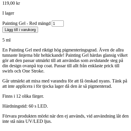
119,00
kr
I lager
Painting Gel - Red mängd
Lägg till i varukorg
5 ml
En Painting Gel med riktigt hög pigmenteringsgrad. Även de allra
tunnaste linjerna blir heltäckande! Painting Gel härdas glansig vilket
gör att den passar utmärkt till att användas som avslutande steg på
din design ovanpå top coat. Passar till allt från enklaste prick till
swirls och One Stroke.
Går utmärkt att mixa med varandra för att få önskad nyans. Tänk på
att inte applicera i för tjocka lager då den är så pigmenterad.
Finns i 12 olika färger.
Härdningstid: 60 s LED.
Förvara produkten mörkt när den ej används, vid användning låt den
inte stå nära UV/LED ljus.