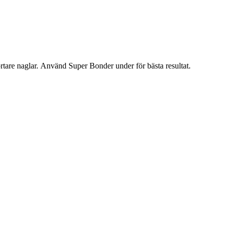
rt
are naglar.
Använd
Super Bonder
under för
bästa
resultat.