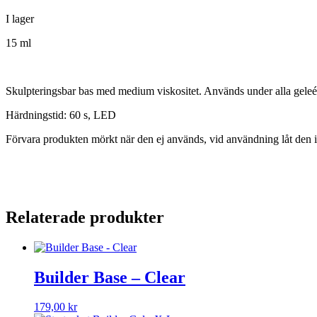
I lager
15 ml
Skulpteringsbar bas med medium viskositet. Anv
änds under alla
geleé
Härdningstid: 60 s,
LED
Förvara produkten mörkt när den ej används, vid användning låt den 
Relaterade produkter
Builder Base – Clear
179,00
kr