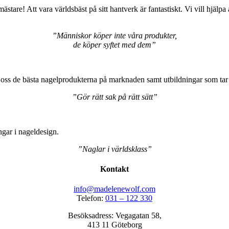
ästare! Att vara världsbäst på sitt hantverk är fantastiskt. Vi vill hjälp
”Människor köper inte våra produkter,
de köper syftet med dem”
oss de bästa nagelprodukterna på marknaden samt utbildningar som tar na
”Gör rätt sak på rätt sätt”
ngar i nageldesign.
”Naglar i världsklass”
Kontakt
info@madelenewolf.com
Telefon:
031 – 122 330
Besöksadress: Vegagatan 58,
413 11 Göteborg