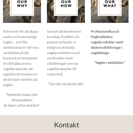
Vi brinner för att skapa
Genom att kombinera
Professionella och
vackra och personliga
kunskap, kvalitet och
högkvalitativa
naglar – och fler
passion erbjuder vi
nagelprodukter samt
världsmästare! Att vara
enligt oss de bästa
diplomutbildningar i
världsbäst på sitt
nagelprodukterna på
nageldesign.
hantverk är fantastiskt.
marknaden samt
”Naglar i världsklass”
Vi vill hjälpa andra
utbildningar som tar
nagelterapeuter att
nagelterapeuter till
uppfylla drömmen om
nästa nivå.
att bli bäst i världen på
”Gör rätt sak på rätt sätt”
naglar.
”Människor köper inte
våra produkter,
de köper syftet med dem”
Kontakt