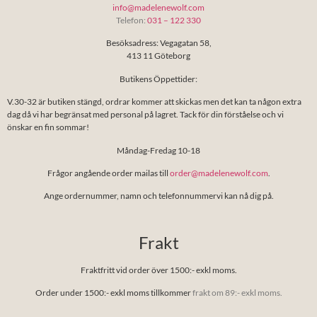
info@madelenewolf.com
Telefon:
031 – 122 330
Besöksadress: Vegagatan 58,
413 11 Göteborg
Butikens Öppettider:
V.30-32 är butiken stängd, ordrar kommer att skickas men det kan ta någon extra
dag då vi har begränsat med personal på lagret. Tack för din förståelse och vi
önskar en fin sommar!
Måndag-Fredag 10-18
Frågor angående order mailas till
order@madelenewolf.com
.
Ange ordernummer, namn och telefonnummervi kan nå dig på.
Frakt
Fraktfritt vid order över 1500:- exkl moms.
Order under 1500:- exkl moms tillkommer
frakt om 89:- exkl moms.