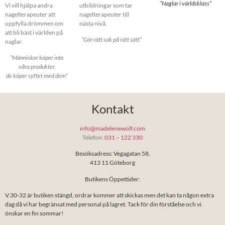
”Naglar i världsklass”
Vi vill hjälpa andra
utbildningar som tar
nagelterapeuter att
nagelterapeuter till
uppfylla drömmen om
nästa nivå.
att bli bäst i världen på
”Gör rätt sak på rätt sätt”
naglar.
”Människor köper inte
våra produkter,
de köper syftet med dem”
Kontakt
info@madelenewolf.com
Telefon:
031 – 122 330
Besöksadress: Vegagatan 58,
413 11 Göteborg
Butikens Öppettider:
V.30-32 är butiken stängd, ordrar kommer att skickas men det kan ta någon extra
dag då vi har begränsat med personal på lagret. Tack för din förståelse och vi
önskar en fin sommar!