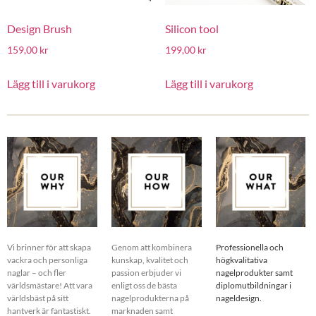
Design Brush
Silicon tool
159,00
kr
199,00
kr
Lägg till i varukorg
Lägg till i varukorg
Vi brinner för att skapa
Genom att kombinera
Professionella och
vackra och personliga
kunskap, kvalitet och
högkvalitativa
naglar – och fler
passion erbjuder vi
nagelprodukter samt
världsmästare! Att vara
enligt oss de bästa
diplomutbildningar i
världsbäst på sitt
nagelprodukterna på
nageldesign.
hantverk är fantastiskt.
marknaden samt