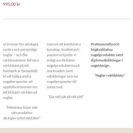
995,00
kr
Vi brinner för att skapa
Genom att kombinera
Professionella och
vackra och personliga
kunskap, kvalitet och
högkvalitativa
naglar – och fler
passion erbjuder vi
nagelprodukter samt
världsmästare! Att vara
enligt oss de bästa
diplomutbildningar i
världsbäst på sitt
nagelprodukterna på
nageldesign.
hantverk är fantastiskt.
marknaden samt
”Naglar i världsklass”
Vi vill hjälpa andra
utbildningar som tar
nagelterapeuter att
nagelterapeuter till
uppfylla drömmen om
nästa nivå.
att bli bäst i världen på
”Gör rätt sak på rätt sätt”
naglar.
”Människor köper inte
våra produkter,
de köper syftet med dem”