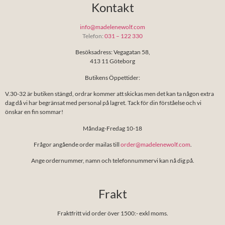
Kontakt
info@madelenewolf.com
Telefon:
031 – 122 330
Besöksadress: Vegagatan 58,
413 11 Göteborg
Butikens Öppettider:
V.30-32 är butiken stängd, ordrar kommer att skickas men det kan ta någon extra
dag då vi har begränsat med personal på lagret. Tack för din förståelse och vi
önskar en fin sommar!
Måndag-Fredag 10-18
Frågor angående order mailas till
order@madelenewolf.com
.
Ange ordernummer, namn och telefonnummervi kan nå dig på.
Frakt
Fraktfritt vid order över 1500:- exkl moms.