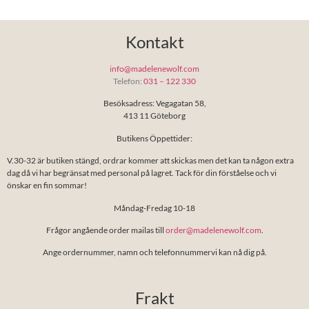
Kontakt
info@madelenewolf.com
Telefon:
031 – 122 330
Besöksadress: Vegagatan 58,
413 11 Göteborg
Butikens Öppettider:
V.30-32 är butiken stängd, ordrar kommer att skickas men det kan ta någon extra
dag då vi har begränsat med personal på lagret. Tack för din förståelse och vi
önskar en fin sommar!
Måndag-Fredag 10-18
Frågor angående order mailas till
order@madelenewolf.com
.
Ange ordernummer, namn och telefonnummervi kan nå dig på.
Frakt