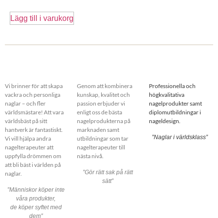
Lägg till i varukorg
Vi brinner för att skapa
Genom att kombinera
Professionella och
vackra och personliga
kunskap, kvalitet och
högkvalitativa
naglar – och fler
passion erbjuder vi
nagelprodukter samt
världsmästare! Att vara
enligt oss de bästa
diplomutbildningar i
världsbäst på sitt
nagelprodukterna på
nageldesign.
hantverk är fantastiskt.
marknaden samt
”Naglar i världsklass”
Vi vill hjälpa andra
utbildningar som tar
nagelterapeuter att
nagelterapeuter till
uppfylla drömmen om
nästa nivå.
att bli bäst i världen på
”Gör rätt sak på rätt
naglar.
sätt”
”Människor köper inte
våra produkter,
de köper syftet med
dem”