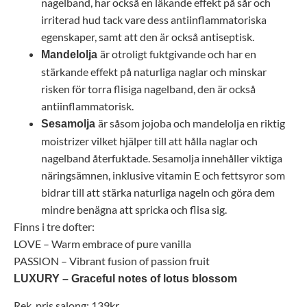
nagelband, har också en läkande effekt på sår och
irriterad hud tack vare dess antiinflammatoriska
egenskaper, samt att den är också antiseptisk.
är otroligt fuktgivande och har en
Mandelolja
stärkande effekt på naturliga naglar och minskar
risken för torra flisiga nagelband, den är också
antiinflammatorisk.
är såsom jojoba och mandelolja en riktig
Sesamolja
moistrizer vilket hjälper till att hålla naglar och
nagelband återfuktade. Sesamolja innehåller viktiga
näringsämnen, inklusive vitamin E och fettsyror som
bidrar till att stärka naturliga nageln och göra dem
mindre benägna att spricka och flisa sig.
Finns i tre dofter:
LOVE – Warm embrace of pure vanilla
PASSION – Vibrant fusion of passion fruit
LUXURY – Graceful notes of lotus blossom
Rek. pris salong: 139kr