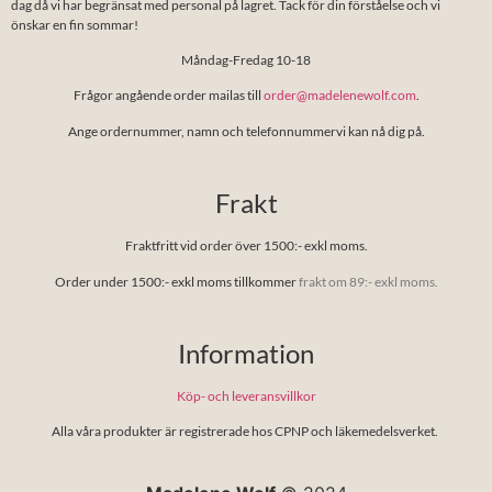
dag då vi har begränsat med personal på lagret. Tack för din förståelse och vi
önskar en fin sommar!
Måndag-Fredag 10-18
Frågor angående order mailas till
order@madelenewolf.com
.
Ange ordernummer, namn och telefonnummervi kan nå dig på.
Frakt
Fraktfritt vid order över 1500:- exkl moms.
Order under 1500:- exkl moms tillkommer
frakt om 89:- exkl moms.
Information
Köp- och leveransvillkor
Alla våra produkter är registrerade hos CPNP och läkemedelsverket.