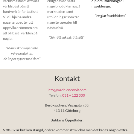
världsmästare! Att vara
enligt oss de bästa
diplomutbildningar i
världsbäst på sitt
nagelprodukterna på
nageldesign.
hantverk är fantastiskt.
marknaden samt
”Naglar i världsklass”
Vi vill hjälpa andra
utbildningar som tar
nagelterapeuter att
nagelterapeuter till
uppfylla drömmen om
nästa nivå.
att bli bäst i världen på
”Gör rätt sak på rätt sätt”
naglar.
”Människor köper inte
våra produkter,
de köper syftet med dem”
Kontakt
info@madelenewolf.com
Telefon:
031 – 122 330
Besöksadress: Vegagatan 58,
413 11 Göteborg
Butikens Öppettider:
V.30-32 är butiken stängd, ordrar kommer att skickas men det kan ta någon extra