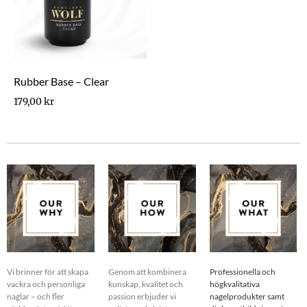
Rubber Base – Clear
179,00
kr
Vi brinner för att skapa
Genom att kombinera
Professionella och
vackra och personliga
kunskap, kvalitet och
högkvalitativa
naglar – och fler
passion erbjuder vi
nagelprodukter samt