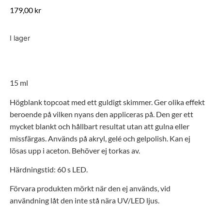
179,00
kr
I lager
15
ml
Högblank
topcoat
med ett guldigt skimmer. Ger olika effekt
beroende på vilken nyans den appliceras på.
Den ger ett
mycket blankt och hållbart resultat utan att gulna eller
missfärgas.
Används på akryl, gelé och gelpolish
. K
an ej
lösas upp i aceton
.
Behöver ej torkas av.
Härdningstid: 60 s LED.
Förvara produkten mörkt när den ej används, vid
användning låt den inte
stå nära
UV/LED ljus.